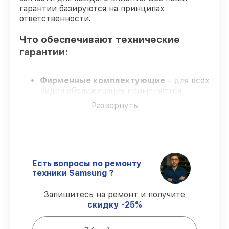
гарантии базируются на принципах
ответственности.
Что обеспечивают технические
гарантии:
Фирменные комплектующие
– для всех
видов обслуживания применяются
только оригинальные комплектующие.
Развернуть
Сертифицированные мастера
прошли
строгий отбор и регулярное обучение.
Выполнение работ вовремя
–
гарантируем завершение работ без
задержек.
Сервис с гарантией
– все работы с
Есть вопросы по ремонту
соблюдением гарантийных обязательств.
техники Samsung ?
Запишитесь на ремонт и получите
Гарантии при обслуживании:
скидку -25%