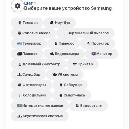
Шаг 1
Выберите ваше устройство Samsung
Телефон
Ноутбук
Робот-пылесос
Вертикальный пылесос
Телевизор
Пылесос
Проектор
Планшет
Видеокамера
Монитор
Домашний кинотеатр
Принтер
Саундбар
VR система
Фотоаппарат
Сабвуфер
Холодильник
Смарт-часы
Интерактивные панели
Видеостены
Акустическая система