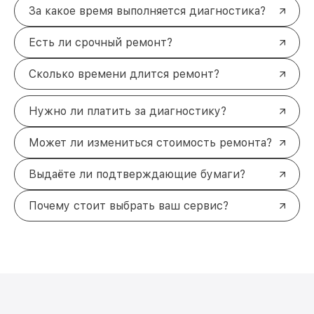
бесплатную диагностику прямо сейчас. Мы
За какое время выполняется диагностика?
свяжемся с вами в течение 5 минут и предложим
удобное время для выезда курьера. Не тратьте
Есть ли срочный ремонт?
время — восстановите вашу технику Samsung
быстро и без лишних хлопот.
Контактный телефон для связи: +7 (863) 209-79-
Сколько времени длится ремонт?
87. Наш адрес: проспект Стачки, 200/1к1.
Нужно ли платить за диагностику?
Может ли измениться стоимость ремонта?
Выдаёте ли подтверждающие бумаги?
Почему стоит выбрать ваш сервис?