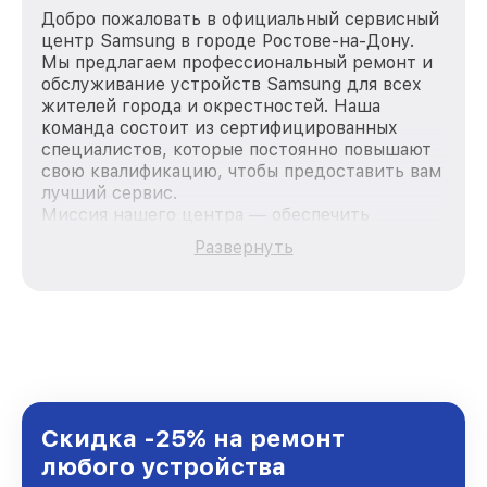
Добро пожаловать в официальный сервисный
центр Samsung в городе Ростове-на-Дону.
Мы предлагаем профессиональный ремонт и
обслуживание устройств Samsung для всех
жителей города и окрестностей. Наша
команда состоит из сертифицированных
специалистов, которые постоянно повышают
свою квалификацию, чтобы предоставить вам
лучший сервис.
Миссия нашего центра — обеспечить
качественный и доступный ремонт для
Развернуть
каждого пользователя продукции Samsung,
вне зависимости от сложности поломки. Мы
стремимся к тому, чтобы каждый клиент был
удовлетворен скоростью и качеством
предоставляемых услуг. Наша цель — стать
лучшим сервисным центром Samsung в
городе Ростове-на-Дону, постоянно повышая
уровень доверия и лояльности наших
клиентов.
Скидка -25% на ремонт
любого устройства