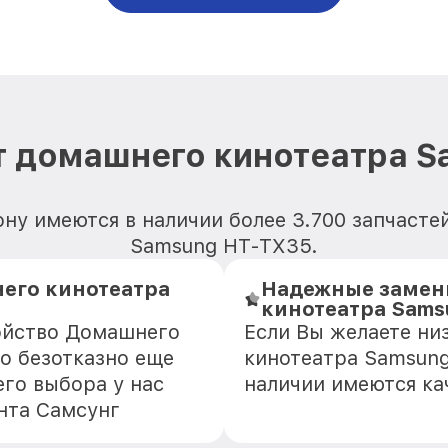
т домашнего кинотеатра S
ну имеются в наличии более 3.700 запчаст
Samsung HT-TX35.
его кинотеатра
Надежные замен
кинотеатра Sams
ройство Домашнего
Если Вы желаете н
о безотказно еще
кинотеатра Samsung
го выбора у нас
наличии имеются ка
нта Самсунг