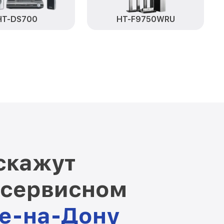
HT-DS700
HT-F9750WRU
скажут
 сервисном
ве-на-Дону