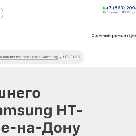
+7 (863) 209
Работаем с
09:00
д
Срочный ремонт
Це
омашних кинотеатров Samsung
/
HT-TX35
шнего
amsung HT-
ве-на-Дону