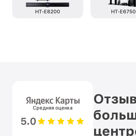
HT-E8200
HT-E675
Отзыв
Средняя оценка
больш
5.0
цент