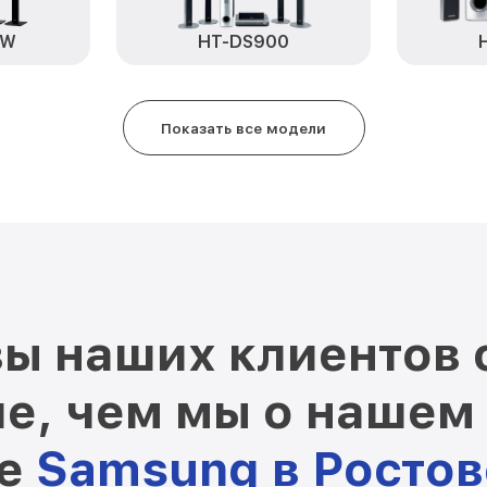
0W
HT-DS900
Показать все модели
ы наших клиентов 
е, чем мы о нашем
ре
Samsung в Росто