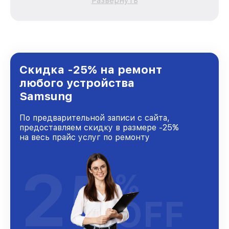
Развернуть
каждого пользователя продукции Samsung,
вне зависимости от сложности поломки. Мы
стремимся к тому, чтобы каждый клиент был
удовлетворен скоростью и качеством
предоставляемых услуг. Наша цель — стать
лучшим сервисным центром Samsung в
городе Ростове-на-Дону, постоянно повышая
Скидка -25% на ремонт
уровень доверия и лояльности наших
любого устройства
клиентов.
Samsung
По предварительной записи с сайта,
предоставляем скидку в размере -25%
на весь прайс услуг по ремонту
25
%
OFF