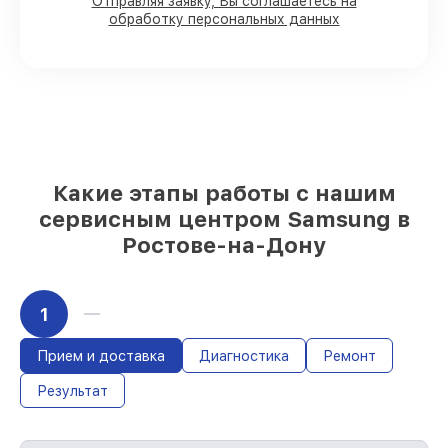
90%
комплектующих для планшетов на
Отправляя заявку, Вы соглашаетесь на
обработку персональных данных
складе или быстро поставляются
Качественные реплики и
оригинальные детали по вашему
выбору
– для любого бюджета
85%
работ в течение пары часов, при
немедленном начале работ
Какие этапы работы с нашим
сервисным центром Samsung в
Ростове-на-Дону
1
Прием и доставка
Диагностика
Ремонт
Результат