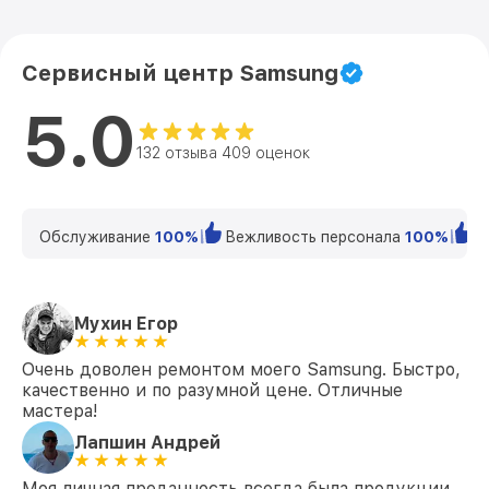
Сервисный центр Samsung
5.0
132 отзыва 409 оценок
Обслуживание
100%
Вежливость персонала
100%
К
Мухин Егор
Очень доволен ремонтом моего Samsung. Быстро,
качественно и по разумной цене. Отличные
мастера!
Лапшин Андрей
Моя личная преданность всегда была продукции