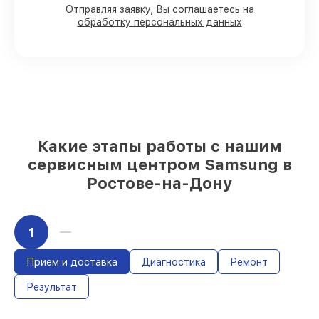
90%
комплектующих для телефонов
Отправляя заявку, Вы соглашаетесь на
обработку персональных данных
имеются в наличии или быстро
поставляются
Подбор оригинальных комплектующих
и надежных реплик с возможностью
выбрать
– для любого бюджета
85%
работ в течение пары часов, при
немедленном начале работ
Какие этапы работы с нашим
сервисным центром Samsung в
Ростове-на-Дону
1
Прием и доставка
Диагностика
Ремонт
Результат