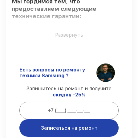
Мы гордимся тем, что
предоставляем следующие
технические гарантии:
Только фирменные комплектующие
–
Развернуть
только подлинные комплектующие.
Опытные мастера
– мастера проходят
строгий отбор и регулярное обучение.
Точное соблюдение сроков
–
соблюдаем сроки восстановления
Есть вопросы по ремонту
телефона Galaxy A04s, согласованные с
техники Samsung ?
клиентом.
Подтвержденная гарантия
–
Запишитесь на ремонт и получите
предоставляем официальное
скидку -25%
гарантийное сопровождение после
восстановления.
Мы гарантируем:
Записаться на ремонт
80%
работ с возможностью наблюдения