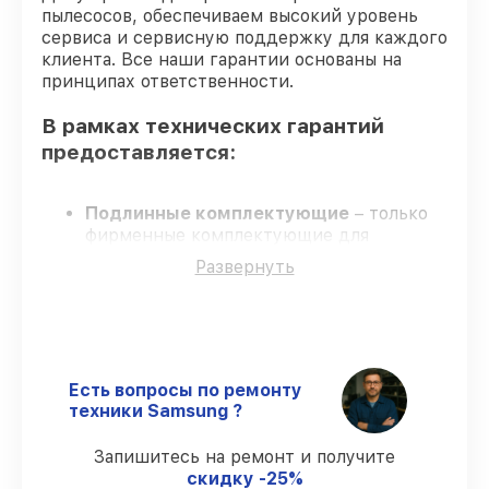
пылесосов, обеспечиваем высокий уровень
сервиса и сервисную поддержку для каждого
клиента. Все наши гарантии основаны на
принципах ответственности.
В рамках технических гарантий
предоставляется:
Подлинные комплектующие
– только
фирменные комплектующие для
обслуживания вертикальных пылесосов.
Развернуть
Квалифицированные специалисты
–
обучение и сертификация подтверждают
уровень мастерства.
Соблюдение сроков обслуживания
–
соблюдаем сроки, согласованные с
клиентом.
Есть вопросы по ремонту
Официальная гарантия
– обслуживание
техники Samsung ?
проводится с соблюдением гарантийных
обязательств.
Запишитесь на ремонт и получите
скидку -25%