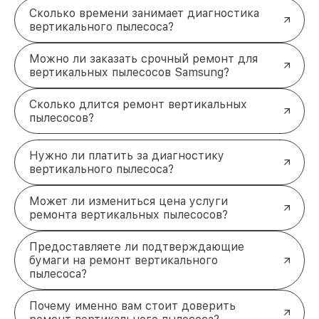
Мы предлагаем выгодные условия для наших
Сколько времени занимает диагностика
клиентов, обеспечивая комфорт и высокое
вертикального пылесоса?
качество обслуживания:
Быстрая диагностика
: точное определение
Можно ли заказать срочный ремонт для
проблемы в кратчайшие сроки.
вертикальных пылесосов Samsung?
Оригинальные запчасти
: использование
проверенных компонентов для надежного
Сколько длится ремонт вертикальных
ремонта.
пылесосов?
Гарантия на все работы
: подтверждение
качества любого выполненного ремонта.
Удобная оплата
: несколько вариантов
Нужно ли платить за диагностику
расчета для вашего удобства.
вертикального пылесоса?
Часто задаваемые вопросы по
ремонту пылесосов Samsung
Может ли измениться цена услуги
Если ваш пылесос начал работать некорректно, не
ремонта вертикальных пылесосов?
стоит гадать о причинах. Своевременное
обращение к специалистам поможет не только
Предоставляете ли подтверждающие
восстановить его работу, но и продлить срок
бумаги на ремонт вертикального
службы. Наши мастера готовы быстро и
пылесоса?
качественно устранить любые неисправности.
Позвоните по телефону +7 (863) 209-79-87
,
Почему именно вам стоит доверить
чтобы узнать подробности или уточнить