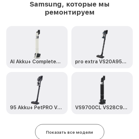
Samsung, которые мы
ремонтируем
AI Akku+ CompleteClean
pro extra VS20A95973B/WA
95 Akku+ PetPRO VS20C95D2TK/WD
VS9700CL VS28C9784QK/EV
Показать все модели