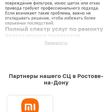
повреждение фильтров, износ щеток или отказ
привода требуют профессионального подхода.
Если возникают такие проблемы, важно не
откладывать решение, чтобы избежать более
серьезных последствий.
Полный спектр услуг по ремонту
вертикальных пылесосов
Samsung
Развернуть
Функциональность техники зависит от множества
деталей, и каждая из них требует внимания. Мы
выполняем:
Ремонт привода
— устранение проблем с
механикой, влияющих на движение щеток.
Прошивка
— восстановление программного
Партнеры нашего СЦ в Ростове-
обеспечения при сбоях.
Ремонт блока питания
на-Дону
— устранение
перебоев в подаче энергии.
Ремонт платы управления
— восстановление
работы электроники.
Замена аккумулятора
— решение проблем с
автономностью работы.
Все работы выполняются с использованием