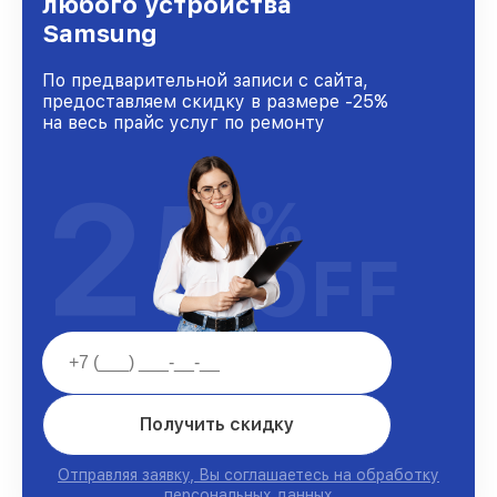
любого устройства
клиентов.
Samsung
По предварительной записи с сайта,
предоставляем скидку в размере -25%
на весь прайс услуг по ремонту
25
%
OFF
Получить скидку
Отправляя заявку, Вы соглашаетесь на обработку
персональных данных