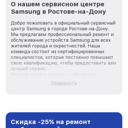
О нашем сервисном центре
Samsung в Ростове-на-Дону
Добро пожаловать в официальный сервисный
центр Samsung в городе Ростове-на-Дону.
Мы предлагаем профессиональный ремонт и
обслуживание устройств Samsung для всех
жителей города и окрестностей. Наша
команда состоит из сертифицированных
специалистов, которые постоянно повышают
свою квалификацию, чтобы предоставить вам
лучший сервис.
Миссия нашего центра — обеспечить
качественный и доступный ремонт для
Развернуть
каждого пользователя продукции Samsung,
вне зависимости от сложности поломки. Мы
стремимся к тому, чтобы каждый клиент был
удовлетворен скоростью и качеством
предоставляемых услуг. Наша цель — стать
лучшим сервисным центром Samsung в
городе Ростове-на-Дону, постоянно повышая
Скидка -25% на ремонт
уровень доверия и лояльности наших