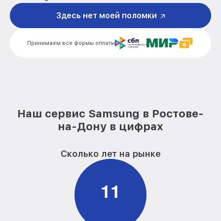
Здесь нет моей поломки
Замена дисплея (экрана) видеостен
от 2000₽
Samsung
Принимаем все формы оплаты
Модернизация видеостен Samsung
от 2200₽
Наш сервис Samsung в Ростове-
на-Дону в цифрах
Сколько лет на рынке
1
1