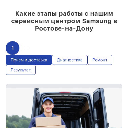
Какие этапы работы с нашим
Материальная ответственность за
работы
сервисным центром Samsung в
Мы гарантируем аккуратное выполнение
Ростове-на-Дону
работ. В случае ошибки с нашей
стороны, оплачиваем восстановление.
Обслуживание устройств с гарантией до
36 месяцев
1
Если у вас есть чек и гарантийный
талон, мы устраним неисправности
Прием и доставка
Диагностика
Ремонт
повторно без очереди.
Результат