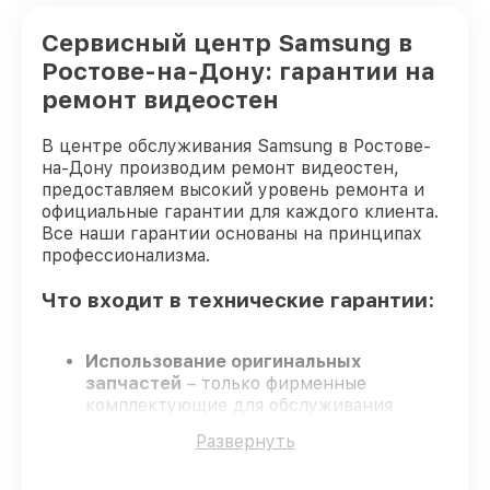
Сервисный центр Samsung в
Ростове-на-Дону: гарантии на
ремонт видеостен
В центре обслуживания Samsung в Ростове-
на-Дону производим ремонт видеостен,
предоставляем высокий уровень ремонта и
официальные гарантии для каждого клиента.
Все наши гарантии основаны на принципах
профессионализма.
Что входит в технические гарантии:
Использование оригинальных
запчастей
– только фирменные
комплектующие для обслуживания
видеостен.
Развернуть
Квалифицированные специалисты
–
проверенные специалисты с опытом и