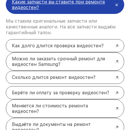
Какие запчасти вы ставите при ремонте
высокую скорость выполнения работ:
видеостен?
Оперативная диагностика
: точное выявление
неисправностей за короткое время.
Качественные запчасти
: использование
Мы ставим оригинальные запчасти или
оригинальных компонентов для замены
качественные аналоги. На все запчасти выдаём
изношенных деталей.
гарантийный талон.
Прозрачная цена
: фиксированные расценки
без скрытых доплат.
Как долго длится проверка видеостен?
Доставка устройства
: возможность
организовать транспортировку до сервисного
центра и обратно.
Можно ли заказать срочный ремонт для
Ваш надёжный помощник в
видеостен Samsung?
ремонте видеостен Samsung
Сколько длится ремонт видеостен?
Если видеостена вышла из строя, не стоит
мириться с неудобствами. Опытные мастера
оперативно вернут её к полноценной работе,
Берёте ли оплату за проверку видеостен?
устранив любые неисправности. Для записи на
диагностику или получения консультации
Меняется ли стоимость ремонта
свяжитесь с нами по телефону +7 (863) 209-79-87
видеостен?
или посетите наш офис по адресу проспект
Стачки, 200/1к1.
Выдаёте ли документы на ремонт
видеостен?