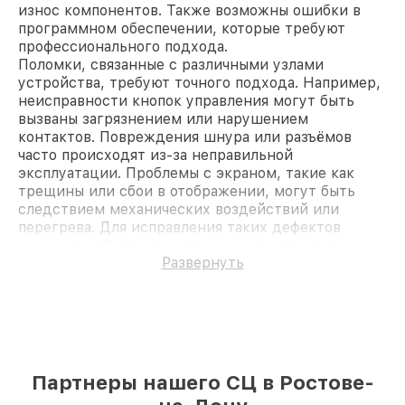
износ компонентов. Также возможны ошибки в
программном обеспечении, которые требуют
профессионального подхода.
Поломки, связанные с различными узлами
устройства, требуют точного подхода. Например,
неисправности кнопок управления могут быть
вызваны загрязнением или нарушением
контактов. Повреждения шнура или разъёмов
часто происходят из-за неправильной
эксплуатации. Проблемы с экраном, такие как
трещины или сбои в отображении, могут быть
следствием механических воздействий или
перегрева. Для исправления таких дефектов
важно подобрать качественные комплектующие и
Развернуть
провести работы с учётом технических
особенностей устройства.
Профессиональная диагностика
видеостен Samsung
Проведение диагностики — это стартовый этап,
который позволяет определить источник
Партнеры нашего СЦ в Ростове-
проблемы и выбрать эффективное решение.
Специалисты проверяют работу каждого модуля,