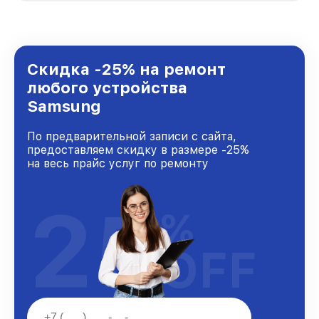
стремимся к тому, чтобы каждый клиент был
удовлетворен скоростью и качеством
предоставляемых услуг. Наша цель — стать
лучшим сервисным центром Samsung в
городе Ростове-на-Дону, постоянно повышая
Скидка -25% на ремонт
уровень доверия и лояльности наших
любого устройства
клиентов.
Samsung
По предварительной записи с сайта,
предоставляем скидку в размере -25%
на весь прайс услуг по ремонту
25
%
OFF